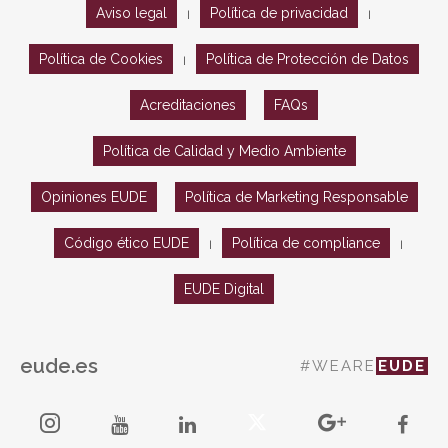
Aviso legal
Política de privacidad
|
|
Política de Cookies
Política de Protección de Datos
|
Acreditaciones
FAQs
Política de Calidad y Medio Ambiente
Opiniones EUDE
Política de Marketing Responsable
Código ético EUDE
Política de compliance
|
|
EUDE Digital
eude.es
#WEARE
EUDE