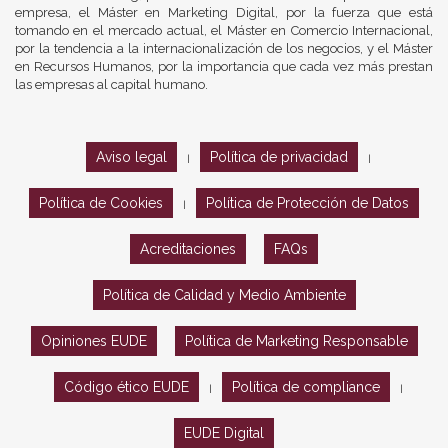
empresa, el Máster en Marketing Digital, por la fuerza que está
tomando en el mercado actual, el Máster en Comercio Internacional,
por la tendencia a la internacionalización de los negocios, y el Máster
en Recursos Humanos, por la importancia que cada vez más prestan
las empresas al capital humano.
Aviso legal
Política de privacidad
|
|
Política de Cookies
Política de Protección de Datos
|
Acreditaciones
FAQs
Política de Calidad y Medio Ambiente
Opiniones EUDE
Política de Marketing Responsable
Código ético EUDE
Política de compliance
|
|
EUDE Digital