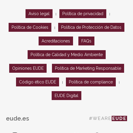
Aviso legal
Política de privacidad
|
|
Política de Cookies
Política de Protección de Datos
|
Acreditaciones
FAQs
Política de Calidad y Medio Ambiente
Opiniones EUDE
Política de Marketing Responsable
Código ético EUDE
Política de compliance
|
|
EUDE Digital
eude.es
#WEARE
EUDE