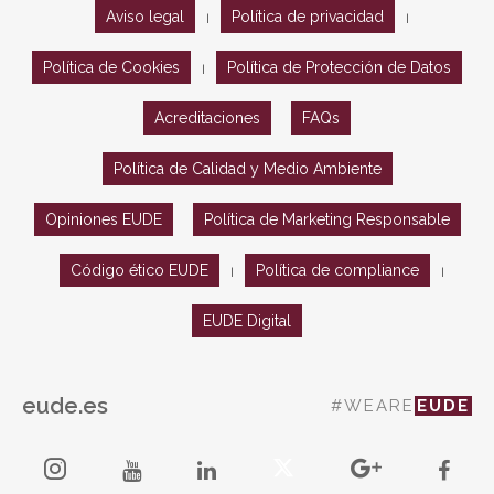
Aviso legal
Política de privacidad
|
|
Política de Cookies
Política de Protección de Datos
|
Acreditaciones
FAQs
Política de Calidad y Medio Ambiente
Opiniones EUDE
Política de Marketing Responsable
Código ético EUDE
Política de compliance
|
|
EUDE Digital
eude.es
#WEARE
EUDE