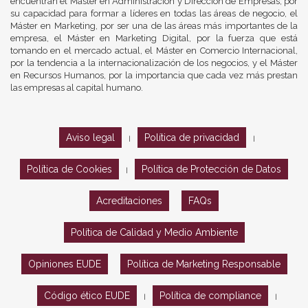
encuentran el Máster en Administración y Dirección de Empresas, por
su capacidad para formar a líderes en todas las áreas de negocio, el
Máster en Marketing, por ser una de las áreas más importantes de la
empresa, el Máster en Marketing Digital, por la fuerza que está
tomando en el mercado actual, el Máster en Comercio Internacional,
por la tendencia a la internacionalización de los negocios, y el Máster
en Recursos Humanos, por la importancia que cada vez más prestan
las empresas al capital humano.
Aviso legal
Política de privacidad
|
|
Política de Cookies
Política de Protección de Datos
|
Acreditaciones
FAQs
Política de Calidad y Medio Ambiente
Opiniones EUDE
Política de Marketing Responsable
Código ético EUDE
Política de compliance
|
|