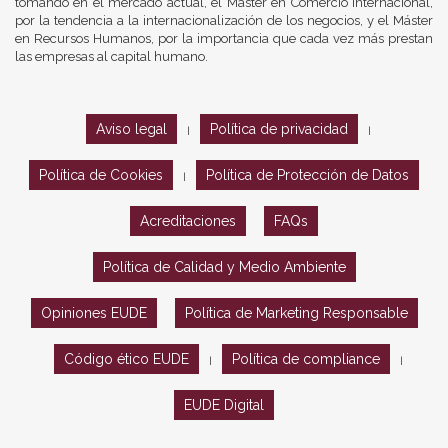
tomando en el mercado actual, el Máster en Comercio Internacional,
por la tendencia a la internacionalización de los negocios, y el Máster
en Recursos Humanos, por la importancia que cada vez más prestan
las empresas al capital humano.
Aviso legal
Política de privacidad
|
|
Política de Cookies
Política de Protección de Datos
|
Acreditaciones
FAQs
Política de Calidad y Medio Ambiente
Opiniones EUDE
Política de Marketing Responsable
Código ético EUDE
Política de compliance
|
|
EUDE Digital