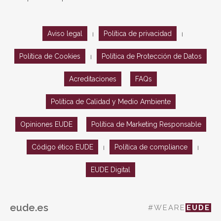
Aviso legal
Política de privacidad
|
|
Política de Cookies
Política de Protección de Datos
|
Acreditaciones
FAQs
Política de Calidad y Medio Ambiente
Opiniones EUDE
Política de Marketing Responsable
Código ético EUDE
Política de compliance
|
|
EUDE Digital
eude.es
#WEARE
EUDE