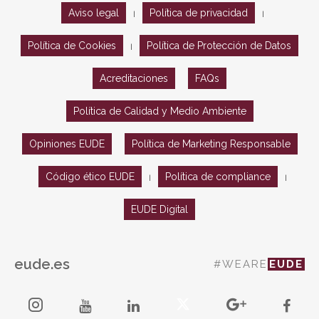
Aviso legal
Política de privacidad
|
|
Política de Cookies
Política de Protección de Datos
|
Acreditaciones
FAQs
Política de Calidad y Medio Ambiente
Opiniones EUDE
Política de Marketing Responsable
Código ético EUDE
Política de compliance
|
|
EUDE Digital
eude.es
#WEARE
EUDE