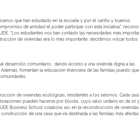
canos que han estudiado en la escuela y por el cariño y buenos
romiso de amistad el poder participar con esta iniciativa”, recono
EUDE. “Los estudiantes nos han contado las necesidades más importa
trucción de viviendas era lo más importante, decidimos volcar todos
.
 al desarrollo comunitario, dando acceso a una vivienda digna a las
demás, fomentan la educación financiera de las familias puesto que
s comunidades.
rucción de viviendas ecológicas, resistentes a los seísmos. Cada cas
donaciones pueden hacerse por blocks, cuyo valor unitario es de 10
DE Business School colabora, así, en la reconstrucción de vivienda
a construcción de una casa que irá destinada a las familias más afecta