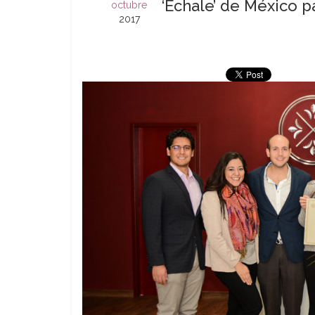
‘Échale’ de México p
octubre
2017