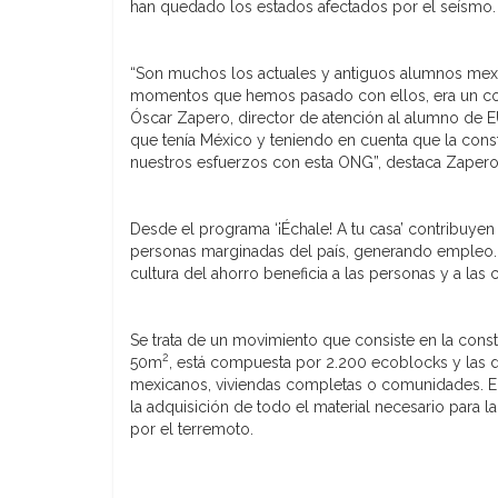
han quedado los estados afectados por el seísmo.
“Son muchos los actuales y antiguos alumnos mexi
momentos que hemos pasado con ellos, era un comp
Óscar Zapero, director de atención al alumno de 
que tenía México y teniendo en cuenta que la cons
nuestros esfuerzos con esta ONG”, destaca Zapero
Desde el programa ‘¡Échale! A tu casa’ contribuyen
personas marginadas del país, generando empleo. A
cultura del ahorro beneficia a las personas y a la
Se trata de un movimiento que consiste en la const
2
50m
, está compuesta por 2.200 ecoblocks y las 
mexicanos, viviendas completas o comunidades. EU
la adquisición de todo el material necesario para l
por el terremoto.