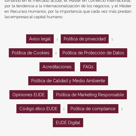
tomando en el mercado actual, el Máster en Comercio Internacional,
por la tendencia a la internacionalización de los negocios, y el Máster
en Recursos Humanos, por la importancia que cada vez más prestan
las empresas al capital humano.
Aviso legal
Política de privacidad
|
|
Política de Cookies
Política de Protección de Datos
|
Acreditaciones
FAQs
Política de Calidad y Medio Ambiente
Opiniones EUDE
Política de Marketing Responsable
Código ético EUDE
Política de compliance
|
|
EUDE Digital