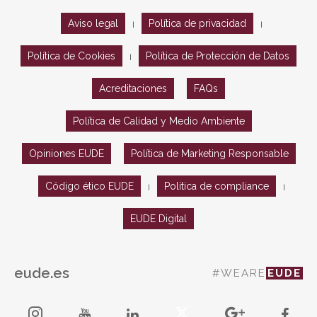
Aviso legal
Política de privacidad
|
|
Política de Cookies
Política de Protección de Datos
|
Acreditaciones
FAQs
Política de Calidad y Medio Ambiente
Opiniones EUDE
Política de Marketing Responsable
Código ético EUDE
Política de compliance
|
|
EUDE Digital
eude.es
#WEARE
EUDE