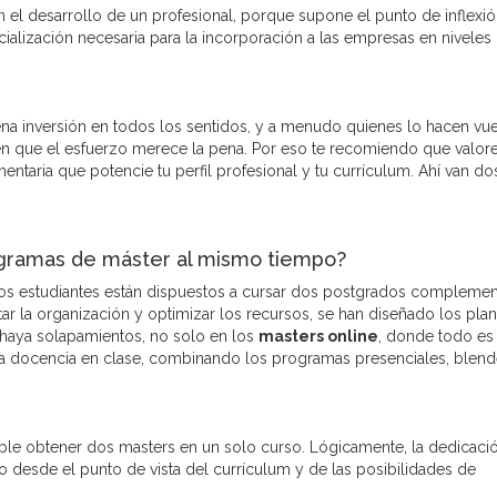
n el desarrollo de un profesional, porque supone el punto de inflexi
cialización necesaria para la incorporación a las empresas en niveles
na inversión en todos los sentidos, y a menudo quienes lo hacen vu
en que el esfuerzo merece la pena. Por eso te recomiendo que valore
ntaria que potencie tu perfil profesional y tu currículum. Ahí van do
ogramas de máster al mismo tiempo?
os estudiantes están dispuestos a cursar dos postgrados complemen
litar la organización y optimizar los recursos, se han diseñado los pla
haya solapamientos, no solo en los
masters online
, donde todo es
e la docencia en clase, combinando los programas presenciales, blen
sible obtener dos masters en un solo curso. Lógicamente, la dedicaci
do desde el punto de vista del currículum y de las posibilidades de