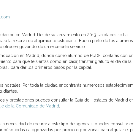
d.com
odación en Madrid. Desde su lanzamiento en 2013 Uniplaces se ha
 para la reserva de alojamiento estudiantil. Buena parte de los alumno
e ofrecen gozando de un excelente servicio.
comodación en Madrid, donde como alumno de EUDE, contarás con u
ento para que te sientas como en casa; transfer gratuito el día de la
ras… para dar los primeros pasos por la capital.
s hostales. Por toda la ciudad encontrarás numerosos establecimien
udiantes.
ios y prestaciones puedes consultar la Guía de Hostales de Madrid en
je de la Comunidad de Madrid
.
 sin necesidad de recurrir a este tipo de agencias, puedes consultar e
ar búsquedas categorizadas por precio o por zonas para alquilar el p