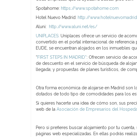
Spotahome:
https://www.spotahome.com
Hotel Nuevo Madrid:
http://www.hotelnuevomadri
Aluni:
http://www.aluni.net/es/
UNIPLACES:
Uniplaces ofrece un servicio de acom
convertido en el portal internacional de referencia
EUDE, se encuentran alojados en los inmuebles qu
“
FIRST STEPS IN MADRID”
: Ofrecen servicio de a
de descuento en el servicio de búsqueda de alojami
llegada; y propuestas de planes turísticos, de comp
Otra forma económica de alojarse en Madrid son lo
dotados de todo tipo de comodidades para los est
Si quieres hacerte una idea de cómo son, sus prec
web de la
Asociación de Empresarios del Hospeda
Pero si prefieres buscar alojamiento por tu cuenta,
páginas web especializadas. En ellas podrás realiz