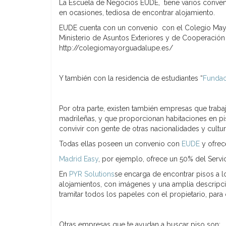
La Escuela de Negocios EUDE, tiene varios conveni
en ocasiones, tediosa de encontrar alojamiento.
EUDE cuenta con un convenio con el Colegio Mayor
Ministerio de Asuntos Exteriores y de Cooperación
http://colegiomayorguadalupe.es/
Y también con la residencia de estudiantes “
Fundac
Por otra parte, existen también empresas que trab
madrileñas, y que proporcionan habitaciones en p
convivir con gente de otras nacionalidades y cultur
Todas ellas poseen un convenio con
EUDE
y ofrece
Madrid Easy
, por ejemplo, ofrece un 50% del Serv
En
PYR Solutions
se encarga de encontrar pisos a l
alojamientos, con imágenes y una amplia descripci
tramitar todos los papeles con el propietario, para
Otras empresas que te ayudan a buscar piso son: