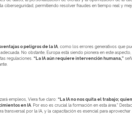
la ciberseguridad, permitiendo resolver fraudes en tiempo real y mej
ventajas o peligros de la IA
, como los errores generativos que p
ón adecuada. No obstante, Europa está siendo pionera en este aspecto,
tas regulaciones.
“La IA aún requiere intervención humana,”
señ
nte.
zará empleos, Viera fue claro:
“La IA no nos quita el trabajo; quie
cimientos en IA
. Por eso es crucial la formación en esta área.” Desta
transversal por la IA, y la capacitación es esencial para aprovechar