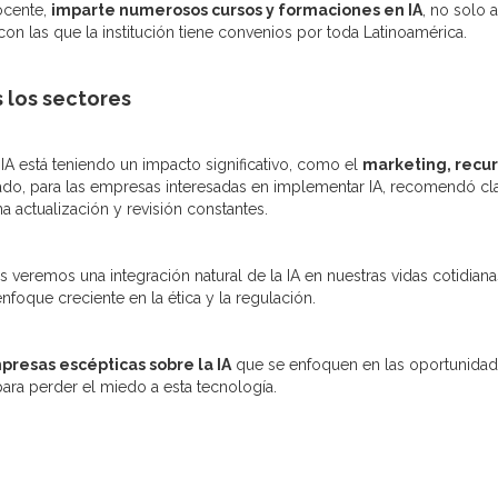
docente,
imparte numerosos cursos y formaciones en IA
, no solo a
 las que la institución tiene convenios por toda Latinoamérica.
 los sectores
 IA está teniendo un impacto significativo, como el
marketing, recu
lado, para las empresas interesadas en implementar IA, recomendó clar
a actualización y revisión constantes.
os veremos una integración natural de la IA en nuestras vidas cotidiana
foque creciente en la ética y la regulación.
presas escépticas sobre la IA
que se enfoquen en las oportunida
ara perder el miedo a esta tecnología.