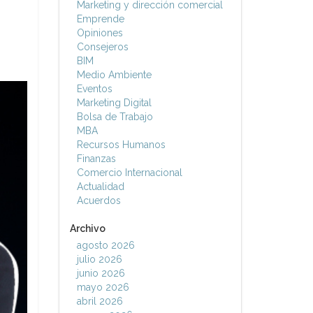
Marketing y dirección comercial
Emprende
Opiniones
Consejeros
BIM
Medio Ambiente
Eventos
Marketing Digital
Bolsa de Trabajo
MBA
Recursos Humanos
Finanzas
Comercio Internacional
Actualidad
Acuerdos
Archivo
agosto 2026
julio 2026
junio 2026
mayo 2026
abril 2026