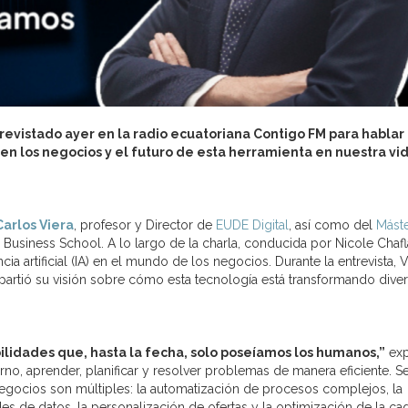
trevistado ayer en la radio ecuatoriana Contigo FM para hablar
al en los negocios y el futuro de esta herramienta en nuestra vi
Carlos Viera
, profesor y Director de
EUDE Digital
, así como del
Mást
usiness School. A lo largo de la charla, conducida por Nicole Chafl
ia artificial (IA) en el mundo de los negocios. Durante la entrevista, V
rtió su visión sobre cómo esta tecnología está transformando dive
bilidades que, hasta la fecha, solo poseíamos los humanos,”
exp
orno, aprender, planificar y resolver problemas de manera eficiente. 
s negocios son múltiples: la automatización de procesos complejos, la
s de datos, la personalización de ofertas y la optimización de la ca