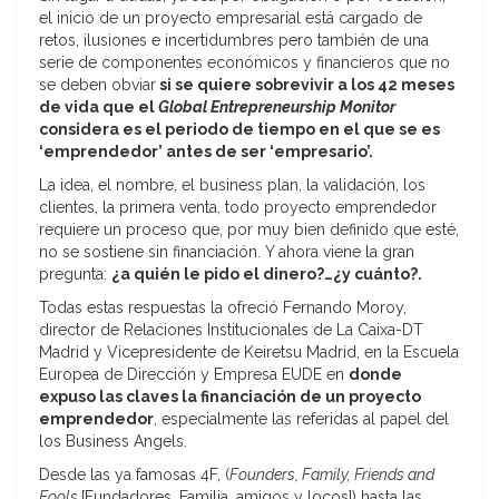
el inicio de un proyecto empresarial está cargado de
retos, ilusiones e incertidumbres pero también de una
serie de componentes económicos y financieros que no
se deben obviar
si se quiere sobrevivir a los 42 meses
de vida que el
Global Entrepreneurship Monitor
considera es el periodo de tiempo en el que se es
‘emprendedor’ antes de ser ‘empresario’.
La idea, el nombre, el business plan, la validación, los
clientes, la primera venta, todo proyecto emprendedor
requiere un proceso que, por muy bien definido que esté,
no se sostiene sin financiación. Y ahora viene la gran
pregunta:
¿a quién le pido el dinero?…¿y cuánto?.
Todas estas respuestas la ofreció Fernando Moroy,
director de Relaciones Institucionales de La Caixa-DT
Madrid y Vicepresidente de Keiretsu Madrid, en la Escuela
Europea de Dirección y Empresa EUDE en
donde
expuso las claves la financiación de un proyecto
emprendedor
, especialmente las referidas al papel del
los Business Angels.
Desde las ya famosas 4F, (
Founders, Family, Friends and
Fools
[Fundadores, Familia, amigos y locos]) hasta las