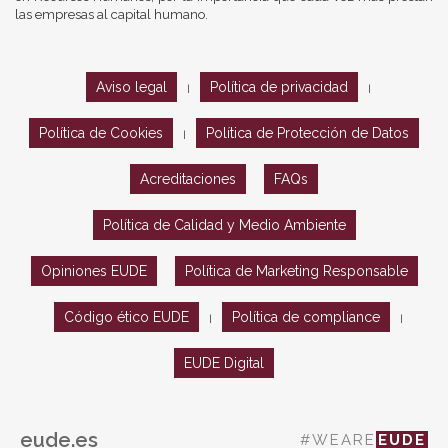
las empresas al capital humano.
Aviso legal
Política de privacidad
|
|
Política de Cookies
Política de Protección de Datos
|
Acreditaciones
FAQs
Política de Calidad y Medio Ambiente
Opiniones EUDE
Política de Marketing Responsable
Código ético EUDE
Política de compliance
|
|
EUDE Digital
eude.es
#WEARE
EUDE