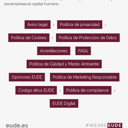
las empresas al capital humano.
Aviso legal
Política de privacidad
|
|
Política de Cookies
Política de Protección de Datos
|
Acreditaciones
FAQs
Política de Calidad y Medio Ambiente
Opiniones EUDE
Política de Marketing Responsable
Código ético EUDE
Política de compliance
|
|
EUDE Digital
eude.es
#WEARE
EUDE