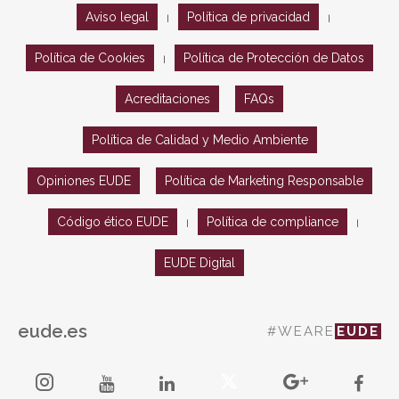
Aviso legal
Política de privacidad
|
|
Política de Cookies
Política de Protección de Datos
|
Acreditaciones
FAQs
Política de Calidad y Medio Ambiente
Opiniones EUDE
Política de Marketing Responsable
Código ético EUDE
Política de compliance
|
|
EUDE Digital
eude.es
#WEARE
EUDE