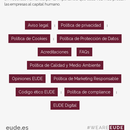
las empresas al capital humano.
Aviso legal
Política de privacidad
|
|
Política de Cookies
Política de Protección de Datos
|
Acreditaciones
FAQs
Política de Calidad y Medio Ambiente
Opiniones EUDE
Política de Marketing Responsable
Código ético EUDE
Política de compliance
|
|
EUDE Digital
eude.es
#WEARE
EUDE