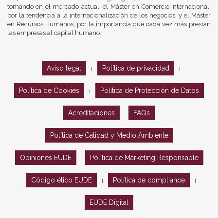
tomando en el mercado actual, el Máster en Comercio Internacional,
por la tendencia a la internacionalización de los negocios, y el Máster
en Recursos Humanos, por la importancia que cada vez más prestan
las empresas al capital humano.
Aviso legal
Política de privacidad
|
|
Política de Cookies
Política de Protección de Datos
|
Acreditaciones
FAQs
Política de Calidad y Medio Ambiente
Opiniones EUDE
Política de Marketing Responsable
Código ético EUDE
Política de compliance
|
|
EUDE Digital