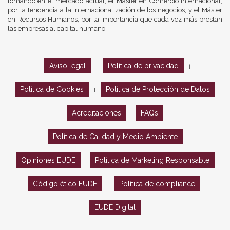
tomando en el mercado actual, el Máster en Comercio Internacional,
por la tendencia a la internacionalización de los negocios, y el Máster
en Recursos Humanos, por la importancia que cada vez más prestan
las empresas al capital humano.
Aviso legal
Política de privacidad
|
|
Política de Cookies
Política de Protección de Datos
|
Acreditaciones
FAQs
Política de Calidad y Medio Ambiente
Opiniones EUDE
Política de Marketing Responsable
Código ético EUDE
Política de compliance
|
|
EUDE Digital