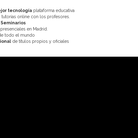
jor tecnología
plataforma educativa
y tutorías online con los profesores.
 Seminarios
 presenciales en Madrid.
 de todo el mundo
cional
de títulos propios y oficiales