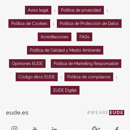
Aviso legal
Política de privacidad
|
|
Política de Cookies
Política de Protección de Datos
|
Acreditaciones
FAQs
Política de Calidad y Medio Ambiente
Opiniones EUDE
Política de Marketing Responsable
Código ético EUDE
Política de compliance
|
|
EUDE Digital
eude.es
#WEARE
EUDE