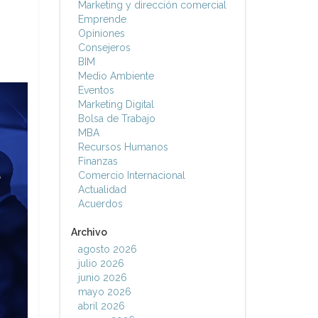
Marketing y dirección comercial
Emprende
Opiniones
Consejeros
BIM
Medio Ambiente
Eventos
Marketing Digital
Bolsa de Trabajo
MBA
Recursos Humanos
Finanzas
Comercio Internacional
Actualidad
Acuerdos
Archivo
agosto 2026
julio 2026
junio 2026
mayo 2026
abril 2026