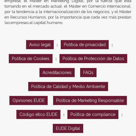
empresa, el Máster en Marketing Digital, por la fuerza que está
tomando en el mercado actual, el Máster en Comercio Internacional,
por la tendencia a la internacionalización de los negocios, y el Máster
en Recursos Humanos, por la importancia que cada vez más prestan
las empresas al capital humano.
Aviso legal
Política de privacidad
|
|
Política de Cookies
Política de Protección de Datos
|
Acreditaciones
FAQs
Política de Calidad y Medio Ambiente
Opiniones EUDE
Política de Marketing Responsable
Código ético EUDE
Política de compliance
|
|
EUDE Digital