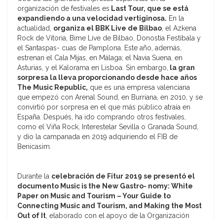
organización de festivales es
Last Tour, que se está
expandiendo a una velocidad vertiginosa.
En la
actualidad,
organiza el BBK Live de Bilbao
, el Azkena
Rock de Vitoria, Bime Live de Bilbao, Donostia Festibala y
el Santaspas- cuas de Pamplona. Este año, además,
estrenan el Cala Mijas, en Málaga; el Navia Suena, en
Asturias, y el Kalorama en Lisboa. Sin embargo,
la gran
sorpresa la lleva proporcionando desde hace años
The Music Republic,
que es una empresa valenciana
que empezó con Arenal Sound, en Burriana, en 2010, y se
convirtió por sorpresa en el que más público atraía en
España. Después, ha ido comprando otros festivales,
como el Viña Rock, Interestelar Sevilla o Granada Sound,
y dio la campanada en 2019 adquiriendo el FIB de
Benicasim.
Durante la
celebración de Fitur 2019 se presentó el
documento Music is the New Gastro- nomy: White
Paper on Music and Tourism – Your Guide to
Connecting Music and Tourism, and Making the Most
Out of It
, elaborado con el apoyo de la Organización