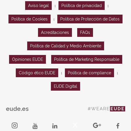
Aviso legal
Política de privacidad
|
|
Política de Cookies
Política de Protección de Datos
|
Acreditaciones
FAQs
Política de Calidad y Medio Ambiente
Opiniones EUDE
Política de Marketing Responsable
Código ético EUDE
Política de compliance
|
|
EUDE Digital
eude.es
#WEARE
EUDE