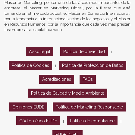
Máster en Marketing, por ser una de las áreas más importantes de la
empresa, el Máster en Marketing Digital, por la fuerza que está
tomando en el mercado actual, el Máster en Comercio Internacional,
por la tendencia a la internacionalización de los negocios, y el Máster
en Recursos Humanos, por la importancia que cada vez más prestan
las empresas al capital humano.
Aviso legal
Política de privacidad
|
|
Política de Cookies
Política de Protección de Datos
|
Acreditaciones
FAQs
Política de Calidad y Medio Ambiente
Opiniones EUDE
Política de Marketing Responsable
Código ético EUDE
Política de compliance
|
|
EUDE Digital