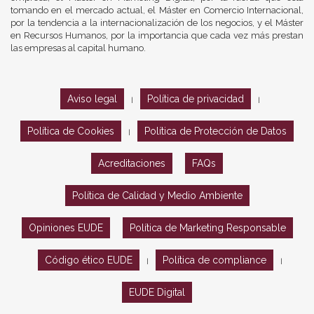
tomando en el mercado actual, el Máster en Comercio Internacional,
por la tendencia a la internacionalización de los negocios, y el Máster
en Recursos Humanos, por la importancia que cada vez más prestan
las empresas al capital humano.
Aviso legal
Política de privacidad
|
|
Política de Cookies
Política de Protección de Datos
|
Acreditaciones
FAQs
Política de Calidad y Medio Ambiente
Opiniones EUDE
Política de Marketing Responsable
Código ético EUDE
Política de compliance
|
|
EUDE Digital