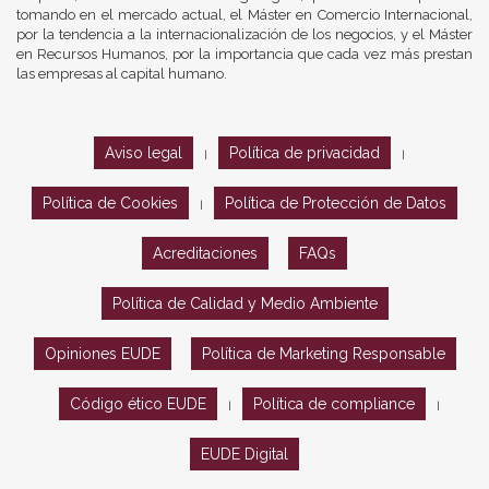
tomando en el mercado actual, el Máster en Comercio Internacional,
por la tendencia a la internacionalización de los negocios, y el Máster
en Recursos Humanos, por la importancia que cada vez más prestan
las empresas al capital humano.
Aviso legal
Política de privacidad
|
|
Política de Cookies
Política de Protección de Datos
|
Acreditaciones
FAQs
Política de Calidad y Medio Ambiente
Opiniones EUDE
Política de Marketing Responsable
Código ético EUDE
Política de compliance
|
|
EUDE Digital