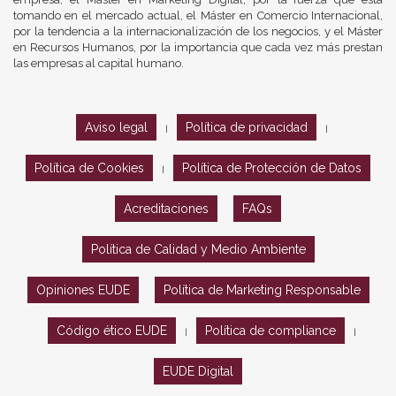
tomando en el mercado actual, el Máster en Comercio Internacional,
por la tendencia a la internacionalización de los negocios, y el Máster
en Recursos Humanos, por la importancia que cada vez más prestan
las empresas al capital humano.
Aviso legal
Política de privacidad
|
|
Política de Cookies
Política de Protección de Datos
|
Acreditaciones
FAQs
Política de Calidad y Medio Ambiente
Opiniones EUDE
Política de Marketing Responsable
Código ético EUDE
Política de compliance
|
|
EUDE Digital