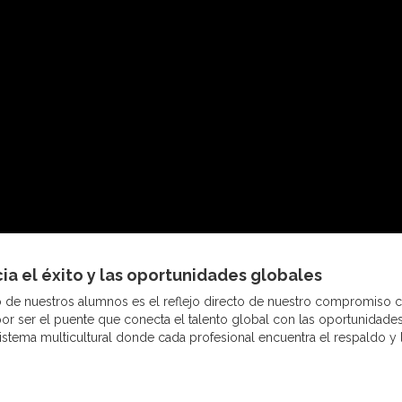
ia el éxito y las oportunidades globales
de nuestros alumnos es el reflejo directo de nuestro compromiso c
por ser el puente que conecta el talento global con las oportunidade
istema multicultural donde cada profesional encuentra el respaldo y 