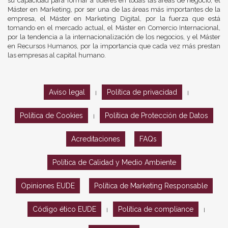
su capacidad para formar a líderes en todas las áreas de negocio, el
Máster en Marketing, por ser una de las áreas más importantes de la
empresa, el Máster en Marketing Digital, por la fuerza que está
tomando en el mercado actual, el Máster en Comercio Internacional,
por la tendencia a la internacionalización de los negocios, y el Máster
en Recursos Humanos, por la importancia que cada vez más prestan
las empresas al capital humano.
Aviso legal
Política de privacidad
|
|
Política de Cookies
Política de Protección de Datos
|
Acreditaciones
FAQs
Política de Calidad y Medio Ambiente
Opiniones EUDE
Política de Marketing Responsable
Código ético EUDE
Política de compliance
|
|