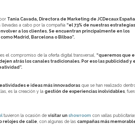
 por
Tania Cavada, Directora de Marketing de JCDecaux España
es llevadas a cabo por la compañía
“el 73% de nuestras estrategias
envolver a los clientes. Se encuentran principalmente en los
 como Madrid, Barcelona o Bilbao”.
s el compromiso de la oferta digital transversal,
“queremos que e
ejen atrás los canales tradicionales. Por eso las publicidad y 
eatividad”.
eatividades e ideas más innovadoras
que se han realizado dentr
as, es la creación y la
gestión de experiencias inolvidables
, fue
ol
tuvieron la ocasión de
visitar un
showroom
con vallas publicitaria
o relojes de calle
, con algunas de las
campañas más memorable