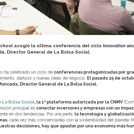
chool acogió la última conferencia del ciclo
Innovation an
a, Director General de La Bolsa Social.
o
l
ha celebrado un ciclo de
conferencias protagonizadas por gr
miento, startuos y nuevas ideas de negocio.
El pasado 25 de octu
Moncada, Director General de La Bolsa Social.
de
La Bolsa Social
, la 1ª plataforma autorizada por la CNMV
(Com
misión principal es
conectar inversores y empresas con un impac
ente en dos tendencias. Por una parte,
la tecnología y globalizaci
onas
, cada vez más concienciadas con la sostenibilidad del planeta. P
estras decisiones, hay que apostar por una economía más hu