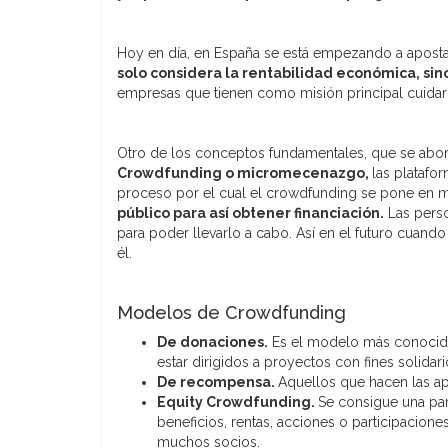
Hoy en día, en España se está empezando a apost
solo considera la rentabilidad económica, si
empresas que tienen como misión principal cuidar
Otro de los conceptos fundamentales, que se abor
Crowdfunding o micromecenazgo,
las platafo
proceso por el cual el crowdfunding se pone en 
público para así obtener financiación.
Las perso
para poder llevarlo a cabo. Así en el futuro cuan
él.
Modelos de Crowdfunding
De donaciones.
Es el modelo más conocido
estar dirigidos a proyectos con fines solidari
De recompensa.
Aquellos que hacen las a
Equity Crowdfunding.
Se consigue una par
beneficios, rentas, acciones o participaciones
muchos socios.