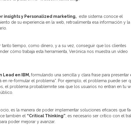
 insights y Personalized marketing,
este sistema conoce el
ento de su experiencia en la web, retroalimenta esa información y la
rio.
r tanto tiempo, como dinero, y a su vez, conseguir que los clientes
der cómo trabaja esta herramienta, Verónica nos muestra un vídeo
gn Lead en IBM,
formulando una sencilla y clara frase para presentar 
stá en re-formular el problema”. Por ejemplo, el problema puede ser 
mos, el problema probablemnte sea que los usuarios no entran en tu 
úblico.
io, es la manera de poder implementar soluciones eficaces que fac
ace también el
“Critical Thinking”
, es necesario ser crítico con el tra
ara poder mejorar y avanzar.