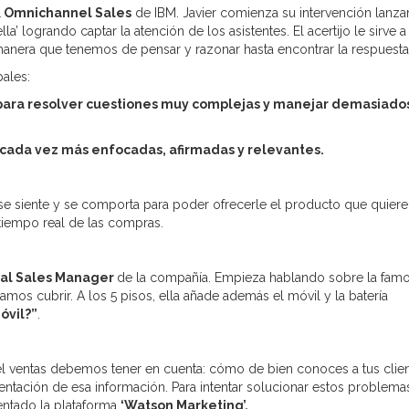
& Omnichannel Sales
de IBM. Javier comienza su intervención lanz
la’ logrando captar la atención de los asistentes. El acertijo le sirve a
 manera que tenemos de pensar y razonar hasta encontrar la respuesta
ales:
l para resolver cuestiones muy complejas y manejar demasiado
s cada vez más enfocadas, afirmadas y relevantes.
 se siente y se comporta para poder ofrecerle el producto que quiere
tiempo real de las compras.
al Sales Manager
de la compañía. Empieza hablando sobre la fam
os cubrir. A los 5 pisos, ella añade además el móvil y la batería
óvil?”
.
el ventas debemos tener en cuenta: cómo de bien conoces a tus clien
entación de esa información. Para intentar solucionar estos problema
entado la plataforma
‘Watson Marketing’.