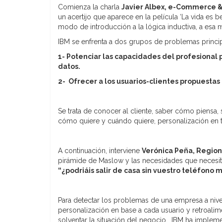
Comienza la charla
Javier Albex, e-Commerce 
un acertijo que aparece en la película ‘La vida es bel
modo de introducción a la lógica inductiva, a esa
IBM se enfrenta a dos grupos de problemas princip
1- Potenciar las capacidades del profesiona
datos.
2- Ofrecer a los usuarios-clientes propuesta
Se trata de conocer al cliente, saber cómo piensa,
cómo quiere y cuándo quiere, personalización en 
A continuación, interviene
Verónica Peña,
Region
pirámide de Maslow y las necesidades que necesitam
“¿podriáis salir de casa sin vuestro teléfono m
Para detectar los problemas de una empresa a niv
personalización en base a cada usuario y retroalim
solventar la situación del negocio, IBM ha implem