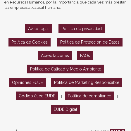
en Recursos Humanos, por la importancia que cada vez más prestan
las empresas al capital humano.
Aviso legal
Política de privacidad
|
|
Política de Cookies
Política de Protección de Datos
|
Acreditaciones
FAQs
Política de Calidad y Medio Ambiente
Opiniones EUDE
Política de Marketing Responsable
Código ético EUDE
Política de compliance
|
|
EUDE Digital