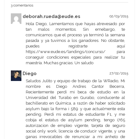
3 comentarios
deborah.rueda@eude.es
02/03/2015
Hola Diego, Lamentamos que hayas atrevesado por
tan malos momentos. Sin emebargo, te
comunicamos que el proceso ya terminó la semana
pasada y ya tuvimos a los ganadores. No obstante,
puedes registrarte aquí
https://www.eude.es/landings/concurso/ para
conseguir condiciones especiales para realizar tu
maestría. Muchas gracias. Un saludo
Diego
27/02/2015
Saludos Julito y equipo de trabajo de la WRadio, Mi
nombre es Diego Andres Cantor Becerra,
Recientemente perdí mi beca de estudio en la
Universidad del Turabo en Gurabo, conducente al
bachillerato en Química, a razón de haber solicitado
asylum bajo la forma i 589 y que actualmente esta
pending. Perdi mi estatus de estudiante F1, y me
cobija el estatus de asylum pending, tengo i765
autorizacion de empleo vigente, tarjeta de seguro
social only work, licencia de conducir vigente, y una
ganas irrevocables de renunciar a mi anhelo de