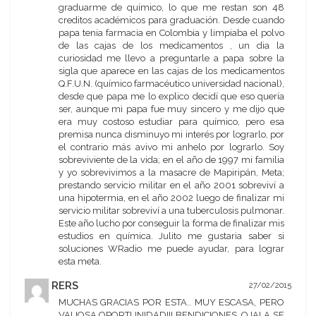
graduarme de químico, lo que me restan son 48
creditos académicos para graduación. Desde cuando
papa tenia farmacia en Colombia y limpiaba el polvo
de las cajas de los medicamentos , un dia la
curiosidad me llevo a preguntarle a papa sobre la
sigla que aparece en las cajas de los medicamentos
Q.F.U.N. (químico farmacéutico universidad nacional),
desde que papa me lo explico decidí que eso quería
ser, aunque mi papa fue muy sincero y me dijo que
era muy costoso estudiar para químico, pero esa
premisa nunca disminuyo mi interés por lograrlo, por
el contrario más avivo mi anhelo por lograrlo. Soy
sobreviviente de la vida; en el año de 1997 mi familia
y yo sobrevivimos a la masacre de Mapiripán, Meta;
prestando servicio militar en el año 2001 sobreviví a
una hipotermia, en el año 2002 luego de finalizar mi
servicio militar sobreviví a una tuberculosis pulmonar.
Este año lucho por conseguir la forma de finalizar mis
estudios en química. Julito me gustaria saber si
soluciones WRadio me puede ayudar, para lograr
esta meta.
RERS
27/02/2015
MUCHAS GRACIAS POR ESTA.. MUY ESCASA, PERO
VALIOSA OPORTUNIDAD!!! BENDICIONES, OJALA SE