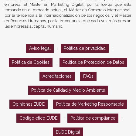
empresa, el Máster en Marketing Digital, por la fuerza que está
tomando en el mercado actual, el Máster en Comercio Internacional,
por la tendencia a la internacionalización de los negocios, y el Máster
en Recursos Humanos, por la importancia que cada vez más prestan
las empresas al capital humano.
Aviso legal
Política de privacidad
|
|
Política de Cookies
Política de Protección de Datos
|
Acreditaciones
FAQs
Política de Calidad y Medio Ambiente
Opiniones EUDE
Política de Marketing Responsable
Código ético EUDE
Política de compliance
|
|
EUDE Digital