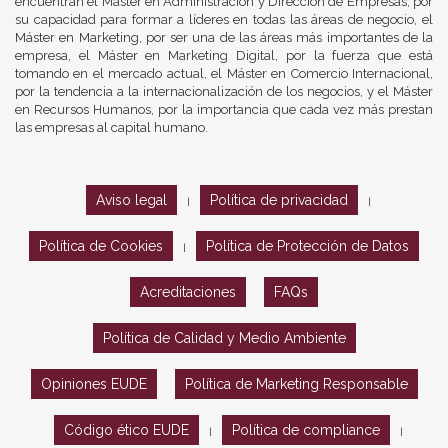
encuentran el Máster en Administración y Dirección de Empresas, por
su capacidad para formar a líderes en todas las áreas de negocio, el
Máster en Marketing, por ser una de las áreas más importantes de la
empresa, el Máster en Marketing Digital, por la fuerza que está
tomando en el mercado actual, el Máster en Comercio Internacional,
por la tendencia a la internacionalización de los negocios, y el Máster
en Recursos Humanos, por la importancia que cada vez más prestan
las empresas al capital humano.
Aviso legal
Política de privacidad
|
|
Política de Cookies
Política de Protección de Datos
|
Acreditaciones
FAQs
Política de Calidad y Medio Ambiente
Opiniones EUDE
Política de Marketing Responsable
Código ético EUDE
Política de compliance
|
|