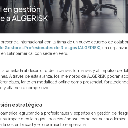
presencia internacional con la firma de un nuevo acuerdo de colabo
de Gestores Profesionales de Riesgos (ALGERISK)
, una organiza
s en Latinoamérica, con sede en Perú.
a orientada al desarrollo de iniciativas formativas y al impulso del ta
iones. A través de esta alianza, los miembros de ALGERISK podrán ac
erenciales, tanto en modalidad online como presencial, fortaleciendo
o y altamente competitivo .
isión estratégica
noamérica, agrupando a profesionales y expertos en gestión de riesg
liar su impacto en la región, posicionándose como partner académico
 la sostenibilidad y el crecimiento empresarial.