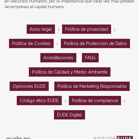
en Recursos Humanos, por la importancia que cada vez más prestan
las empresas al capital humano.
Aviso legal
Política de privacidad
|
|
Política de Cookies
Política de Protección de Datos
|
Acreditaciones
FAQs
Política de Calidad y Medio Ambiente
Opiniones EUDE
Política de Marketing Responsable
Código ético EUDE
Política de compliance
|
|
EUDE Digital
eude.es
#WEARE
EUDE