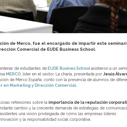
ión de Merco, fue el encargado de impartir este seminari
irección Comercial de EUDE Business School.
ntenar de estudiantes de
EUDE Busines School
asistieron a un sem
esa
MERCO
, líder en el sector. La charla, presentada por
Jesús Álvar
ción de Merco España, contó con la presencia de alumnos de difere
r en Marketing y Dirección Comercial
.
iosas reflexiones sobre la
importancia de la reputación corporat
onstante cambio y la creciente demanda de estrategias de comunicac
 asistentes una visión privilegiada de cómo las empresas líderes
innovación y la responsabilidad social corporativa.