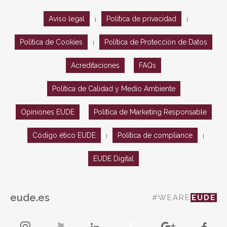
Aviso legal
Política de privacidad
|
|
Política de Cookies
Política de Protección de Datos
|
Acreditaciones
FAQs
Política de Calidad y Medio Ambiente
Opiniones EUDE
Política de Marketing Responsable
Código ético EUDE
Política de compliance
|
|
EUDE Digital
eude.es
#WEARE
EUDE