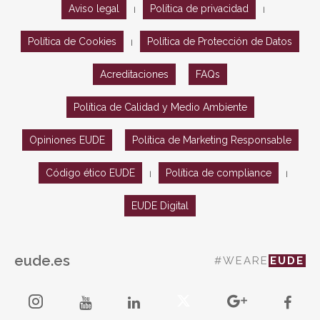
Aviso legal
Política de privacidad
|
|
Política de Cookies
Política de Protección de Datos
|
Acreditaciones
FAQs
Política de Calidad y Medio Ambiente
Opiniones EUDE
Política de Marketing Responsable
Código ético EUDE
Política de compliance
|
|
EUDE Digital
eude.es
#WEARE
EUDE