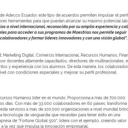
o de Adecco Ecuador, este tipo de acuerdos permiten impulsar el perfi
ores herramientas para que puedan alcanzar su máximo potencial lab
os a nivel internacional, reconocida por su amplia experiencia y ca
ales para acceder a sus programas de Maestrías nos permite seguir
olaboradores y formar líderes innovadores y con una visión global”.
Marketing Digital, Comercio Internacional, Recursos Humanos, Fina
or docentes altamente capacitados, directores de multinacionales, e
tos y experiencia con los alumnos. De esta manera, los colaborado
vel con condiciones especiales y mejorar su perfil profesional.
ecursos Humanos líder en el mundo. Proporciona a más de 700.000
os días. Con más de 33.000 colaboradores en 60 países, transforma 
esta servicios a más de 100.000 organizaciones a nivel mundial bri
la tecnología de vanguardia que necesitan para tener éxito en una
esa de “Fortune Global 500”, lidera con el ejemplo, creando valor
 a la vez que impulsa la innovación empresarial.