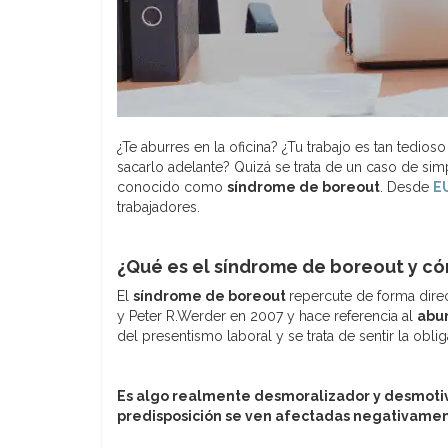
¿Te aburres en la oficina? ¿Tu trabajo es tan tedios
sacarlo adelante? Quizá se trata de un caso de si
conocido como
síndrome de boreout
. Desde
E
trabajadores.
¿Qué es el síndrome de boreout y c
El
síndrome de boreout
repercute de forma direc
y Peter R.Werder en 2007 y hace referencia al
abur
del presentismo laboral y se trata de sentir la obli
Es algo realmente desmoralizador y desmotiva
predisposición se ven afectadas negativamen