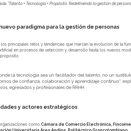
lada
“Talento + Tecnología + Propósito: Redefiniendo la gestión de person
n nuevo paradigma para la gestión de personas
los principales retos y tendencias que marcan la evolución de la fun
artificial en procesos de selección y desarrollo hasta los nuevos mo
 propósito.
de la tecnología sea un facilitador del talento, no un sustitut
rnos de confianza, colaboración y aprendizaje continuo”, exp
ivos, egresados y profesionales de RRHH.
idades y actores estratégicos
e organizaciones como
Cámara de Comercio Electrónica, Fincome
ción Universitaria Área Andina, Politécnico Grancolombiano,