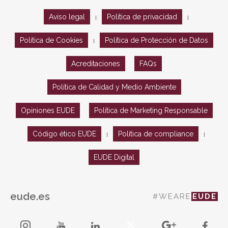
Aviso legal
Política de privacidad
|
|
Política de Cookies
Política de Protección de Datos
|
Acreditaciones
FAQs
Política de Calidad y Medio Ambiente
Opiniones EUDE
Política de Marketing Responsable
Código ético EUDE
Política de compliance
|
|
EUDE Digital
eude.es
#WEARE
EUDE