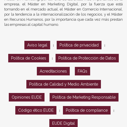
empresa, el Máster en Marketing Digital, por la fuerza que está
tomando en el mercado actual, el Máster en Comercio Internacional,
por la tendencia a la internacionalización de los negocios, y el Máster
en Recursos Humanos, por la importancia que cada vez más prestan
las empresas al capital humano.
Aviso legal
Política de privacidad
|
|
Política de Cookies
Política de Protección de Datos
|
Acreditaciones
FAQs
Política de Calidad y Medio Ambiente
Opiniones EUDE
Política de Marketing Responsable
Código ético EUDE
Política de compliance
|
|
EUDE Digital