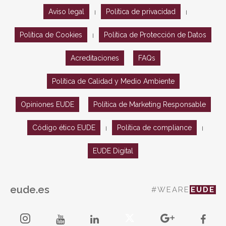
Aviso legal
Política de privacidad
|
|
Política de Cookies
Política de Protección de Datos
|
Acreditaciones
FAQs
Política de Calidad y Medio Ambiente
Opiniones EUDE
Política de Marketing Responsable
Código ético EUDE
Política de compliance
|
|
EUDE Digital
eude.es
#WEARE
EUDE