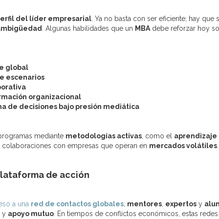
erfil del líder empresarial
. Ya no basta con ser eficiente; hay que 
a ambigüedad
. Algunas habilidades que un
MBA
debe reforzar hoy so
e global
e escenarios
porativa
ormación organizacional
ma de decisiones bajo presión mediática
 programas mediante
metodologías activas
, como el
aprendizaje
y colaboraciones con empresas que operan en
mercados volátiles
.
plataforma de acción
eso a una
red de contactos globales
,
mentores
,
expertos
y
alu
y
apoyo mutuo
. En tiempos de conflictos económicos, estas redes