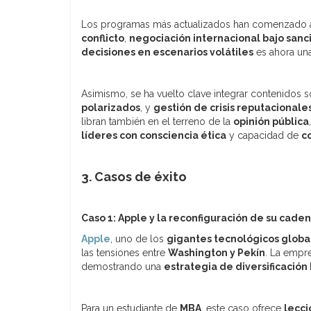
Los programas más actualizados han comenzado a
conflicto
,
negociación internacional bajo sanc
decisiones en escenarios volátiles
es ahora un
Asimismo, se ha vuelto clave integrar contenidos 
polarizados
, y
gestión de crisis reputacionale
libran también en el terreno de la
opinión pública
líderes con consciencia ética
y capacidad de
c
3. Casos de éxito
Caso 1: Apple y la reconfiguración de su cade
Apple
, uno de los
gigantes tecnológicos globa
las tensiones entre
Washington y Pekín
. La empr
demostrando una
estrategia de diversificación
Para un estudiante de
MBA
, este caso ofrece
lecci