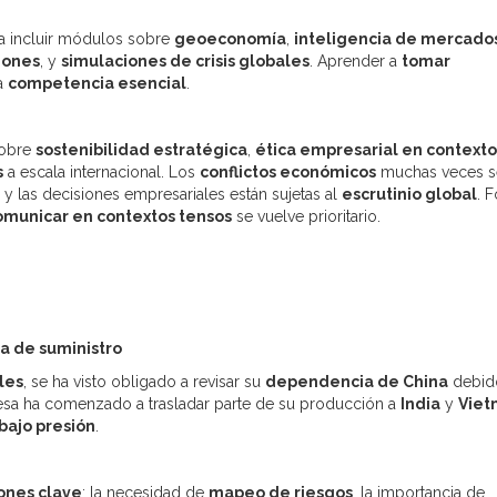
 incluir módulos sobre
geoeconomía
,
inteligencia de mercado
iones
, y
simulaciones de crisis globales
. Aprender a
tomar
a
competencia esencial
.
sobre
sostenibilidad estratégica
,
ética empresarial en contexto
s
a escala internacional. Los
conflictos económicos
muchas veces s
, y las decisiones empresariales están sujetas al
escrutinio global
. 
omunicar en contextos tensos
se vuelve prioritario.
na de suministro
les
, se ha visto obligado a revisar su
dependencia de China
debid
esa ha comenzado a trasladar parte de su producción a
India
y
Viet
 bajo presión
.
ones clave
: la necesidad de
mapeo de riesgos
, la importancia de