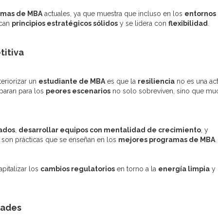
amas de MBA
actuales, ya que muestra que incluso en los
entornos
ican
principios estratégicos sólidos
y se lidera con
flexibilidad
.
titiva
eriorizar un
estudiante de MBA
es que la
resiliencia
no es una act
eparan para los
peores escenarios
no solo sobreviven, sino que mu
cados
,
desarrollar equipos con mentalidad de crecimiento
, y
son prácticas que se enseñan en los
mejores programas de MBA
.
pitalizar los
cambios regulatorios
en torno a la
energía limpia
y
dades