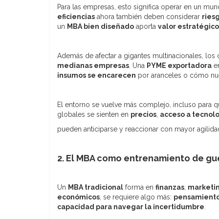
Para las empresas, esto significa operar en un mu
eficiencias
ahora también deben considerar
ries
un
MBA bien diseñado
aporta
valor estratégico
Además de afectar a gigantes multinacionales, los
medianas empresas
. Una
PYME exportadora
en
insumos se encarecen
por aranceles o cómo n
El entorno se vuelve más complejo, incluso para q
globales se sienten en
precios
,
acceso a tecnol
pueden anticiparse y reaccionar con mayor agilida
2. El MBA como entrenamiento de gu
Un
MBA tradicional
forma en
finanzas
,
marketi
económicos
, se requiere algo más:
pensamiento 
capacidad para navegar la incertidumbre
.