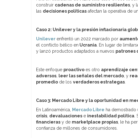
construir
cadenas de suministro resilientes
, y 
las
decisiones políticas
afectan la operativa de u
Caso 2: Unilever y la presión inflacionaria glob
Unilever
enfrentó un 2022 marcado por
aumento
el conflicto bélico en
Ucrania
. En lugar de limitar
y lanzó productos adaptados a nuevos
patrones
Este enfoque
proactivo
es otro
aprendizaje cen
adversos
,
leer las señales del mercado
, y
rea
promedio
de los
verdaderos estrategas
.
Caso 3: Mercado Libre y la oportunidad en me
En Latinoamérica,
Mercado Libre
ha demostrado u
crisis
,
devaluaciones
e
inestabilidad política
.
financieras
y de
marketplace propias
, le ha p
confianza de millones de consumidores.