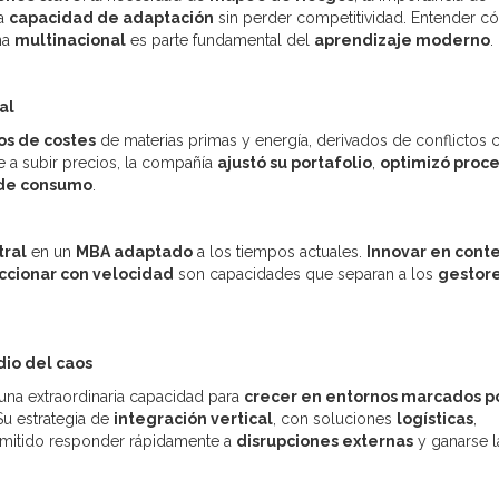
la
capacidad de adaptación
sin perder competitividad. Entender 
na
multinacional
es parte fundamental del
aprendizaje moderno
.
al
s de costes
de materias primas y energía, derivados de conflictos
se a subir precios, la compañía
ajustó su portafolio
,
optimizó proc
 de consumo
.
tral
en un
MBA adaptado
a los tiempos actuales.
Innovar en cont
ccionar con velocidad
son capacidades que separan a los
gestor
dio del caos
na extraordinaria capacidad para
crecer en entornos marcados p
 Su estrategia de
integración vertical
, con soluciones
logísticas
,
ermitido responder rápidamente a
disrupciones externas
y ganarse l