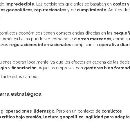
ndo
impredecible
. Las decisiones que antes se basaban en
costos y
gos geopolíticos
,
reputacionales
y de
cumplimiento
. Aquí es do
.
 conflictos económicos tienen consecuencias directas en las
pequeñ
 América Latina puede ver cómo se le
cierran mercados
, cómo su
uevas
regulaciones internacionales
complican su
operativa diar
uienes operan localmente, ya que los efectos en cadena de las deci
ogía
y
financiación
. Aquellas empresas con
gestores bien forma
d ante estos cambios.
erra estratégica
ng
,
operaciones
,
liderazgo
. Pero en un contexto de
conflictos
crítico bajo presión
,
lectura geopolítica
,
agilidad para adapta